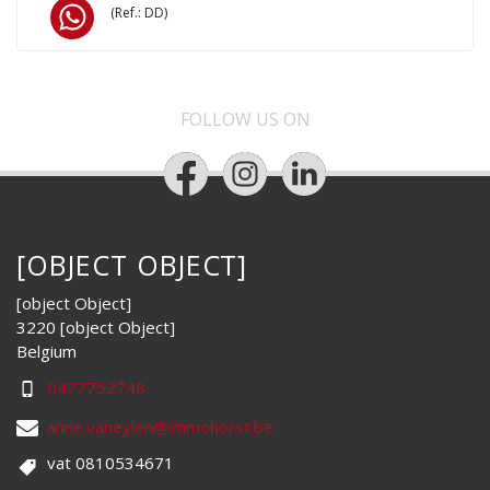
(Ref.: DD)
FOLLOW US ON
[OBJECT OBJECT]
[object Object]
3220 [object Object]
Belgium
0477752748
anne.vaneylen@immohorst.be
vat 0810534671