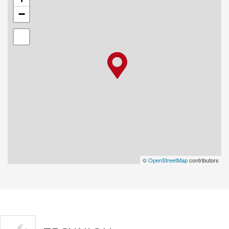
−
©
OpenStreetMap
contributors