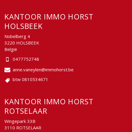
KANTOOR IMMO HORST
HOLSBEEK
Nobelberg 4
3220 HOLSBEEK
België
0477752748
anne.vaneylen@immohorst.be
btw 0810534671
KANTOOR IMMO HORST
ROTSELAAR
Wingepark 33B
3110 ROTSELAAR