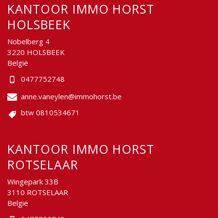
KANTOOR IMMO HORST
HOLSBEEK
Nobelberg 4
3220 HOLSBEEK
België
0477752748
anne.vaneylen@immohorst.be
btw 0810534671
KANTOOR IMMO HORST
ROTSELAAR
Wingepark 33B
3110 ROTSELAAR
België