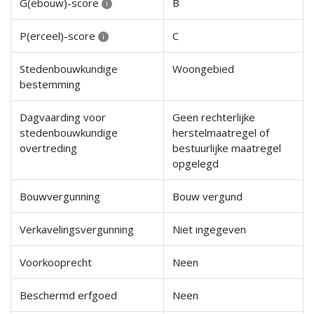
G(ebouw)-score
B
P(erceel)-score
C
Stedenbouwkundige
Woongebied
bestemming
Dagvaarding voor
Geen rechterlijke
stedenbouwkundige
herstelmaatregel of
overtreding
bestuurlijke maatregel
opgelegd
Bouwvergunning
Bouw vergund
Verkavelingsvergunning
Niet ingegeven
Voorkooprecht
Neen
Beschermd erfgoed
Neen