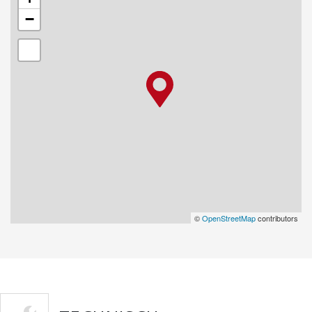
−
©
OpenStreetMap
contributors