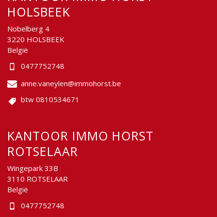
HOLSBEEK
Nobelberg 4
3220 HOLSBEEK
België
0477752748
anne.vaneylen@immohorst.be
btw 0810534671
KANTOOR IMMO HORST
ROTSELAAR
Wingepark 33B
3110 ROTSELAAR
België
0477752748