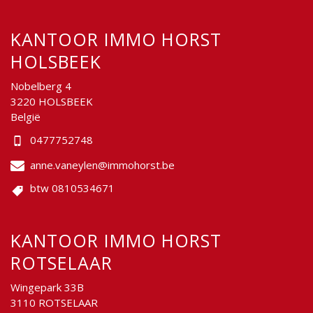
KANTOOR IMMO HORST
HOLSBEEK
Nobelberg 4
3220 HOLSBEEK
België
0477752748
anne.vaneylen@immohorst.be
btw 0810534671
KANTOOR IMMO HORST
ROTSELAAR
Wingepark 33B
3110 ROTSELAAR