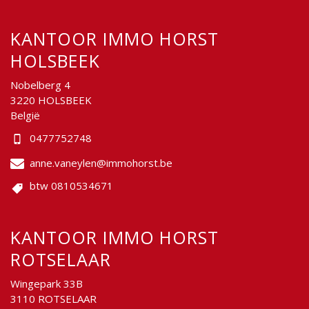
KANTOOR IMMO HORST
HOLSBEEK
Nobelberg 4
3220 HOLSBEEK
België
0477752748
anne.vaneylen@immohorst.be
btw 0810534671
KANTOOR IMMO HORST
ROTSELAAR
Wingepark 33B
3110 ROTSELAAR