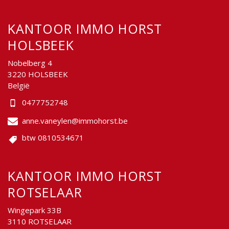
KANTOOR IMMO HORST
HOLSBEEK
Nobelberg 4
3220 HOLSBEEK
België
0477752748
anne.vaneylen@immohorst.be
btw 0810534671
KANTOOR IMMO HORST
ROTSELAAR
Wingepark 33B
3110 ROTSELAAR