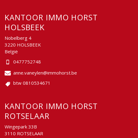
KANTOOR IMMO HORST
HOLSBEEK
Nobelberg 4
3220 HOLSBEEK
België
0477752748
anne.vaneylen@immohorst.be
btw 0810534671
KANTOOR IMMO HORST
ROTSELAAR
Wingepark 33B
3110 ROTSELAAR