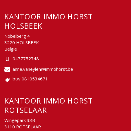
KANTOOR IMMO HORST
HOLSBEEK
Nobelberg 4
3220 HOLSBEEK
België
0477752748
anne.vaneylen@immohorst.be
btw 0810534671
KANTOOR IMMO HORST
ROTSELAAR
Wingepark 33B
3110 ROTSELAAR