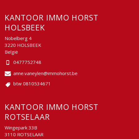
KANTOOR IMMO HORST
HOLSBEEK
Nobelberg 4
3220 HOLSBEEK
België
0477752748
anne.vaneylen@immohorst.be
btw 0810534671
KANTOOR IMMO HORST
ROTSELAAR
Wingepark 33B
3110 ROTSELAAR