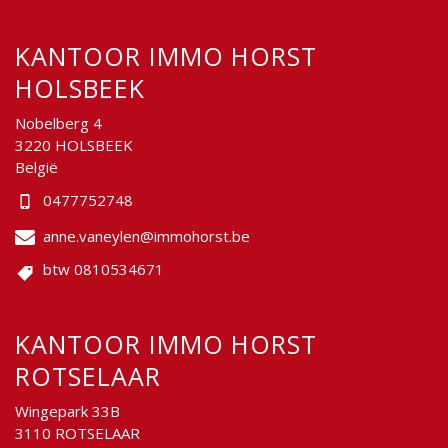
KANTOOR IMMO HORST
HOLSBEEK
Nobelberg 4
3220 HOLSBEEK
België
0477752748
anne.vaneylen@immohorst.be
btw 0810534671
KANTOOR IMMO HORST
ROTSELAAR
Wingepark 33B
3110 ROTSELAAR