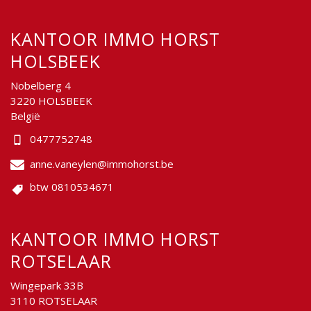
KANTOOR IMMO HORST
HOLSBEEK
Nobelberg 4
3220 HOLSBEEK
België
0477752748
anne.vaneylen@immohorst.be
btw 0810534671
KANTOOR IMMO HORST
ROTSELAAR
Wingepark 33B
3110 ROTSELAAR