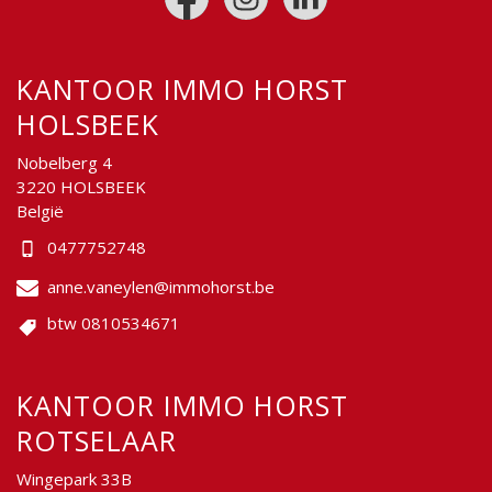
KANTOOR IMMO HORST
HOLSBEEK
Nobelberg 4
3220 HOLSBEEK
België
0477752748
anne.vaneylen@immohorst.be
btw 0810534671
KANTOOR IMMO HORST
ROTSELAAR
Wingepark 33B