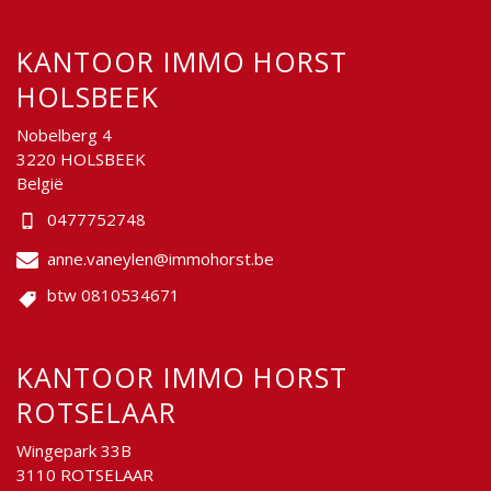
KANTOOR IMMO HORST
HOLSBEEK
Nobelberg 4
3220 HOLSBEEK
België
0477752748
anne.vaneylen@immohorst.be
btw 0810534671
KANTOOR IMMO HORST
ROTSELAAR
Wingepark 33B
3110 ROTSELAAR