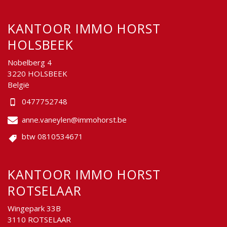
KANTOOR IMMO HORST
HOLSBEEK
Nobelberg 4
3220 HOLSBEEK
België
0477752748
anne.vaneylen@immohorst.be
btw 0810534671
KANTOOR IMMO HORST
ROTSELAAR
Wingepark 33B
3110 ROTSELAAR