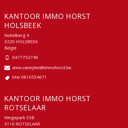
KANTOOR IMMO HORST
HOLSBEEK
Nobelberg 4
3220 HOLSBEEK
België
0477752748
anne.vaneylen@immohorst.be
btw 0810534671
KANTOOR IMMO HORST
ROTSELAAR
Wingepark 33B
3110 ROTSELAAR