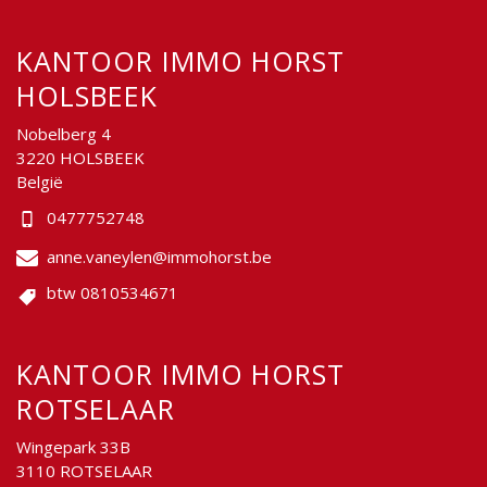
KANTOOR IMMO HORST
HOLSBEEK
Nobelberg 4
3220 HOLSBEEK
België
0477752748
anne.vaneylen@immohorst.be
btw 0810534671
KANTOOR IMMO HORST
ROTSELAAR
Wingepark 33B
3110 ROTSELAAR