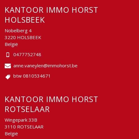
KANTOOR IMMO HORST
HOLSBEEK
Nobelberg 4
3220 HOLSBEEK
België
0477752748
anne.vaneylen@immohorst.be
btw 0810534671
KANTOOR IMMO HORST
ROTSELAAR
Wingepark 33B
3110 ROTSELAAR
België