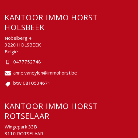
KANTOOR IMMO HORST
HOLSBEEK
Nobelberg 4
3220 HOLSBEEK
België
0477752748
anne.vaneylen@immohorst.be
btw 0810534671
KANTOOR IMMO HORST
ROTSELAAR
Wingepark 33B
3110 ROTSELAAR