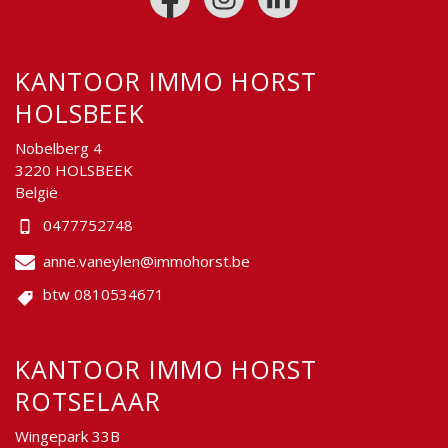
KANTOOR IMMO HORST
HOLSBEEK
Nobelberg 4
3220 HOLSBEEK
België
0477752748
anne.vaneylen@immohorst.be
btw 0810534671
KANTOOR IMMO HORST
ROTSELAAR
Wingepark 33B