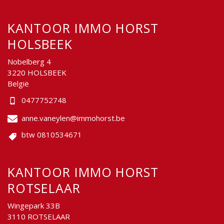
KANTOOR IMMO HORST
HOLSBEEK
Nobelberg 4
3220 HOLSBEEK
België
0477752748
anne.vaneylen@immohorst.be
btw 0810534671
KANTOOR IMMO HORST
ROTSELAAR
Wingepark 33B
3110 ROTSELAAR