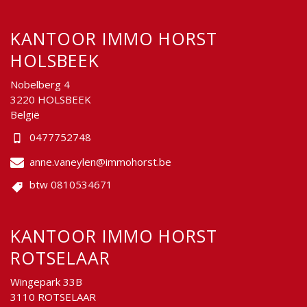
KANTOOR IMMO HORST
HOLSBEEK
Nobelberg 4
3220 HOLSBEEK
België
0477752748
anne.vaneylen@immohorst.be
btw 0810534671
KANTOOR IMMO HORST
ROTSELAAR
Wingepark 33B
3110 ROTSELAAR