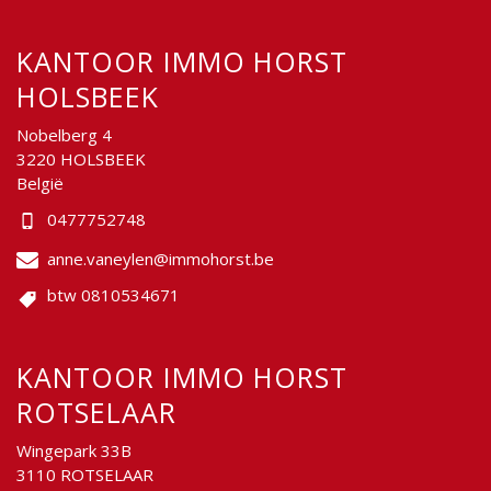
KANTOOR IMMO HORST
HOLSBEEK
Nobelberg 4
3220 HOLSBEEK
België
0477752748
anne.vaneylen@immohorst.be
btw 0810534671
KANTOOR IMMO HORST
ROTSELAAR
Wingepark 33B
3110 ROTSELAAR