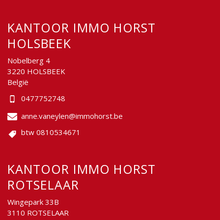
KANTOOR IMMO HORST
HOLSBEEK
Nobelberg 4
3220 HOLSBEEK
België
0477752748
anne.vaneylen@immohorst.be
btw 0810534671
KANTOOR IMMO HORST
ROTSELAAR
Wingepark 33B
3110 ROTSELAAR