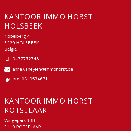
KANTOOR IMMO HORST
HOLSBEEK
Nobelberg 4
3220 HOLSBEEK
België
0477752748
anne.vaneylen@immohorst.be
btw 0810534671
KANTOOR IMMO HORST
ROTSELAAR
Wingepark 33B
3110 ROTSELAAR