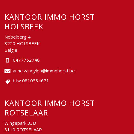
KANTOOR IMMO HORST
HOLSBEEK
Nobelberg 4
3220 HOLSBEEK
België
0477752748
anne.vaneylen@immohorst.be
btw 0810534671
KANTOOR IMMO HORST
ROTSELAAR
Wingepark 33B
3110 ROTSELAAR