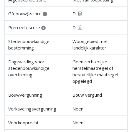
G(ebouw)-score
D
P(erceel)-score
D
Stedenbouwkundige
Woongebied met
bestemming
landelijk karakter
Dagvaarding voor
Geen rechterlijke
stedenbouwkundige
herstelmaatregel of
overtreding
bestuurlijke maatregel
opgelegd
Bouwvergunning
Bouw vergund
Verkavelingsvergunning
Neen
Voorkooprecht
Neen