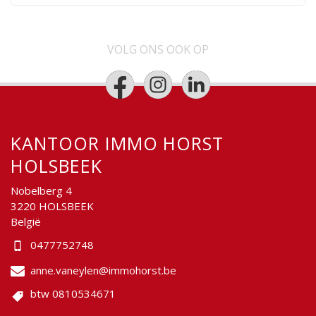
VOLG ONS OOK OP
KANTOOR IMMO HORST
HOLSBEEK
Nobelberg 4
3220 HOLSBEEK
België
0477752748
anne.vaneylen@immohorst.be
btw 0810534671