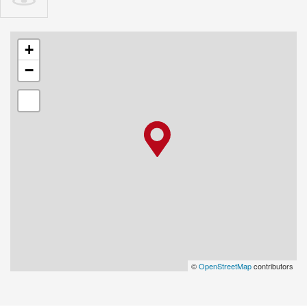
+
−
©
OpenStreetMap
contributors