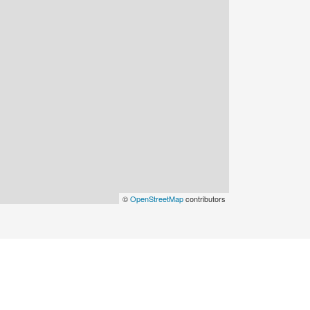
©
OpenStreetMap
contributors