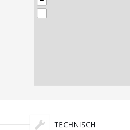
−
TECHNISCH