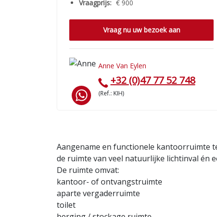
Vraagprijs:
€ 900
Vraag nu uw bezoek aan
Anne Van Eylen
+32 (0)47 77 52 748
(Ref.: KIH)
Aangename en functionele kantoorruimte te 
de ruimte van veel natuurlijke lichtinval én
De ruimte omvat:
kantoor- of ontvangstruimte
aparte vergaderruimte
toilet
berging / stockage ruimte